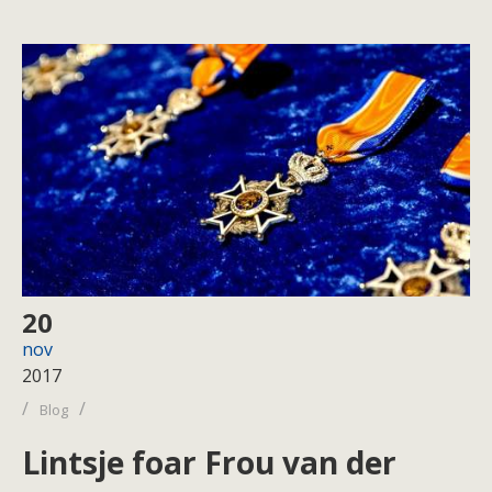
20
nov
2017
/
/
Blog
Lintsje foar Frou van der