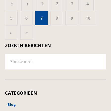
«
‹
1
2
3
4
5
6
7
8
9
10
›
»
ZOEK IN BERICHTEN
CATEGORIEËN
Blog