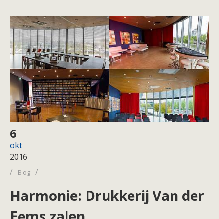
6
okt
2016
/
/
Blog
Harmonie: Drukkerij Van der
Eems zalen