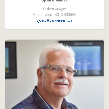
Sjoerd Nauta
Ordermanager
Heerenveen - 0513-655693
sjoerd@vandereems.nl