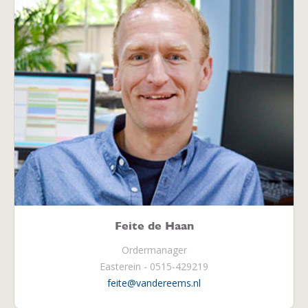
Feite de Haan
Ordermanager
Easterein - 0515-429219
feite@vandereems.nl