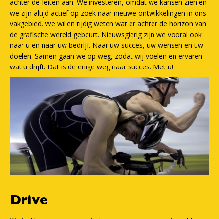
achter de feiten aan. We investeren, omdat we kansen zien en
we zijn altijd actief op zoek naar nieuwe ontwikkelingen in ons
vakgebied. We willen tijdig weten wat er achter de horizon van
de grafische wereld gebeurt. Nieuwsgierig zijn we vooral ook
naar u en naar uw bedrijf. Naar uw succes, uw wensen en uw
doelen. Samen gaan we op weg, zodat wij voelen en ervaren
wat u drijft. Dat is de enige weg naar succes. Met u!
Drive