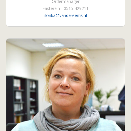
Ordermanager
Easterein - 0515-429211
ilonka@vandereems.nl