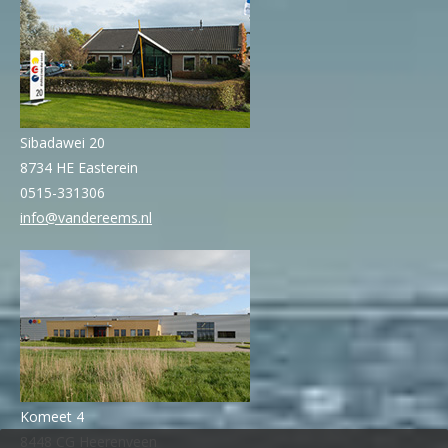
Sibadawei 20
8734 HE Easterein
0515-331306
info@vandereems.nl
Komeet 4
8448 CG Heerenveen