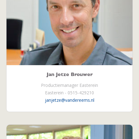
Jan Jetze Brouwer
Productiemanager Easterein
Easterein - 0515-429210
janjetze@vandereems.nl