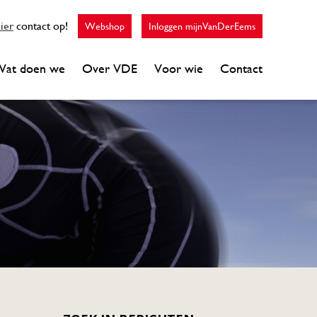
ier
contact op!
Webshop
Inloggen mijnVanDerEems
at doen we
Over VDE
Voor wie
Contact