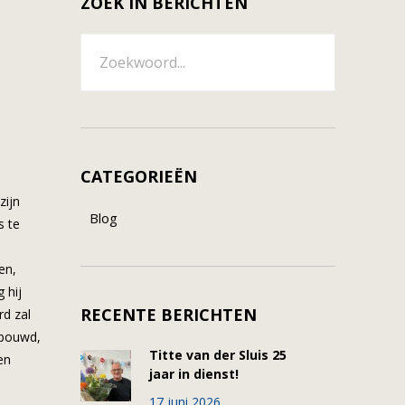
ZOEK IN BERICHTEN
CATEGORIEËN
zijn
Blog
s te
en,
 hij
RECENTE BERICHTEN
rd zal
ebouwd,
Titte van der Sluis 25
en
jaar in dienst!
17 juni 2026