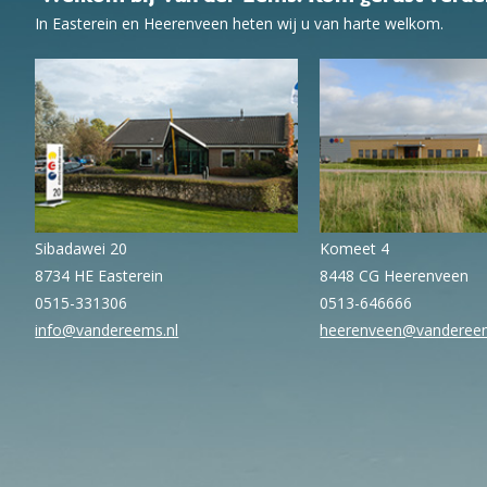
In Easterein en Heerenveen heten wij u van harte welkom.
Sibadawei 20
Komeet 4
8734 HE Easterein
8448 CG Heerenveen
0515-331306
0513-646666
info@vandereems.nl
heerenveen@vandereem