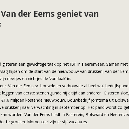
 Van der Eems geniet van
F
 gisteren een gewichtige taak op het IBF in Heerenveen. Samen met 
vlag hijsen om de start van de nieuwbouw van drukkerij Van der Eem
jn neefjes en nichtjes de ‘zandbak’ in.
meur. Van der Eems sr. bouwde en verbouwde al heel wat bedrijfspand
 leggen van eerste stenen gunde hij altijd aan anderen. Gisteren sloeg
de €1,6 miljoen kostende nieuwbouw. Bouwbedrijf Jorritsma uit Bolswa
euwe drukkerij naar verwachting in september op. Het pand wordt zo g
d kan worden. Van der Eems biedt in Easterein, Bolsward en Heerenve
r te groeien. Momenteel zijn er vijf vacatures.