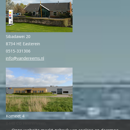
Sibadawei 20
8734 HE Easterein
0515-331306
info@vandereems.nl
Komeet 4
8448 CG Heerenveen