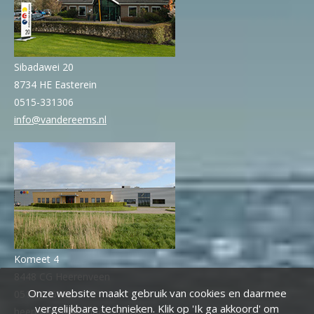
Sibadawei 20
8734 HE Easterein
0515-331306
info@vandereems.nl
Komeet 4
8448 CG Heerenveen
Onze website maakt gebruik van cookies en daarmee
0513-646666
vergelijkbare technieken. Klik op 'Ik ga akkoord' om
heerenveen@vandereems.nl